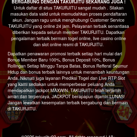
BERGABUNG DENGAN TAKURJITU SEKARANG JUGA !
Untuk daftar di situs TAKURJITU sangat mudah . Silakan
masukan data valid untuk memudahkan proses pendaftaran
akun. Jangan ragu untuk menghubungi Customer Service
TAKURJITU yang online 24 jam. Pelayanan terbaik senantiasa
diberikan kepada seluruh member TAKURJITU. Dapatkan
pengalaman terbaik bermain togel online, live casino online
dan slot online resmi di TAKURJITU.
Dapatkan penawaran promosi terbaik setiap hari mulai dari
Bonus Member Baru 100%, Bonus Deposit 10%, Bonus
Rollingan Setiap Minggu Tanpa Batas, Bonus Refferal Seumur
Hidup dan bonus terbaik lainnya untuk menambah keuntungan
Anda. Nikmati juga layanan Prediksi Togel dan Live RTP Slot
yang kami sediakan untuk memperbesar peluang Anda
mendapatkan jackpot MAXWIN. TAKURJITU telah terjamin
aman dan terpercaya, JACKPOT berapapun dijamin LUNAS!
Jangan lewatkan kesempatan terbaik bergabung dan bermain
di TAKURJITU.
©2026 takurjitu02.com. All rights reserved | 18+