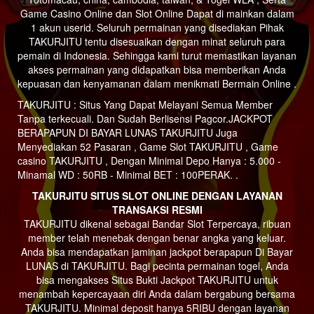
Game Casino Online dan Slot Online Dapat di mainkan dalam
1 akun userid. Seluruh permainan yang disediakan Pihak
TAKURJITU tentu disesuaikan dengan minat seluruh para
pemain di Indonesia. Sehingga kami turut memastikan layanan
akses permainan yang didapatkan bisa memberikan Anda
kepuasan dan kenyamanan dalam menikmati Bermain Online .
TAKURJITU : Situs Yang Dapat Melayani Semua Member
Tanpa terkecuali. Dan Sudah Berlisensi Pagcor.JACKPOT
BERAPAPUN DI BAYAR LUNAS TAKURJITU Juga
Menyediakan 52 Pasaran , Game Slot TAKURJITU , Game
casino TAKURJITU , Dengan Minimal Depo Hanya : 5.000 -
Minamal WD : 50RB - Minimal BET : 100PERAK. .
TAKURJITU SITUS SLOT ONLINE DENGAN LAYANAN
TRANSAKSI RESMI
TAKURJITU dikenal sebagai Bandar Slot Terpercaya, ribuan
member telah menebak dengan benar angka yang keluar.
Anda bisa mendapatkan jaminan jackpot berapapun Di Bayar
LUNAS di TAKURJITU. Bagi pecinta permainan togel, Anda
bisa mengakses Situs Bukti Jackpot TAKURJITU untuk
menambah kepercayaan diri Anda dalam bergabung bersama
TAKURJITU. Minimal deposit hanya 5RIBU dengan layanan