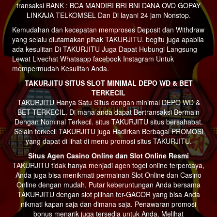
transaksi BANK : BCA MANDIRI BRI BNI DANA OVO GOPAY
LINKAJA TELKOMSEL Dan Di layani 24 jam Nonstop.
Kemudahan dan kecepatan memproses Deposit dan Withdraw
yang selalu diutamakan pihak TAKURJITU. begitu juga apabila
ada kesulitan Di TAKURJITU Juga Dapat Hubungi Langsung
Lewat Livechat Whatsapp facebook Instagram Untuk
mempermudah Kesulitan Anda.
TAKURJITU SITUS SLOT MINIMAL DEPO WD & BET
TERKECIL
TAKURJITU Hanya Satu Situs dengan minimal DEPO WD &
BET TERKECIL. Di mana anda dapat Bertransaksi Bermain
Dengan Nominal Terkecil. situs TAKURJITU situs bersahabat.
Selain terkecil TAKURJITU juga Hadirkan Berbagai PROMOSI
yang dapat di lihat di menu promosi situs TAKURJITU.
Situs Agen Casino Online dan Slot Online Resmi
TAKURJITU tidak hanya menjadi agen togel online terpercaya,
Anda juga bisa menikmati permainan Slot Online dan Casino
Online dengan mudah. Putar keberuntungan Anda bersama
TAKURJITU dengan slot pilihan ter-GACOR yang bisa Anda
nikmati kapan saja dan dimana saja. Penawaran promosi
bonus menarik juga tersedia untuk Anda. Melihat