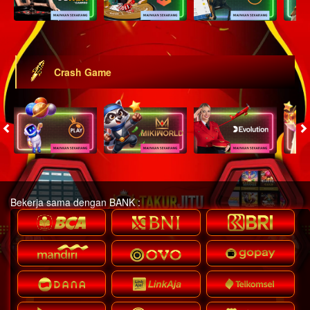
Crash Game
Bekerja sama dengan BANK :